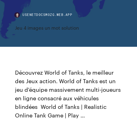
USENETDOCSMOZG.WEB.APP
Jeu 4 images un mot solution
Découvrez World of Tanks, le meilleur
des Jeux action. World of Tanks est un
jeu d'équipe massivement multi-joueurs
en ligne consacré aux véhicules
blindées World of Tanks | Realistic
Online Tank Game | Play …