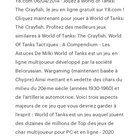
Y8.com 06/04/2014 · Jouez à World of Tanks:
The Crayfish, le jeu en ligne gratuit sur Y8.com !
Cliquez maintenant pour jouer à World of Tanks:
The Crayfish. Profitez des meilleurs jeux
similaires à World of Tanks: The Crayfish. World
Of Tanks Tactiques : A Compendium - Les
Astuces De Milki World of Tanks est un jeu en
ligne multijoueur développé par la société
Belorussian. Wargaming (maintenant basée à
Chypre).Ainsi mettant en vedette des chars du
milieu du 20ème siècle (années 1930-1960) et
de l’artillerie automotrice. Voici trois aspects
majeurs de ce jeu que vous devriez garder à
l’esprit : World of Tanks est un jeu auquel jouent
des dizaines de millions de Top des jeux de
char multijoueur pour PC et en ligne - 2020