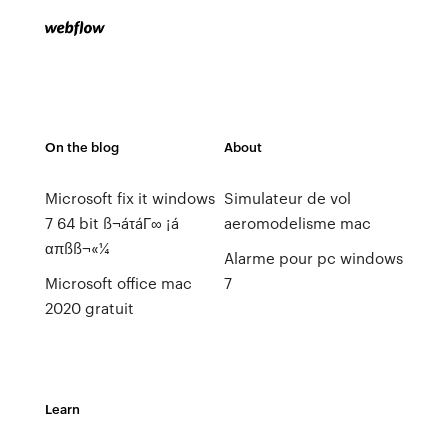
On the blog
About
Microsoft fix it windows
Simulateur de vol
7 64 bit ß¬áτáΓ∞ ¡á
aeromodelisme mac
απßß¬«¼
Alarme pour pc windows
Microsoft office mac
7
2020 gratuit
Learn