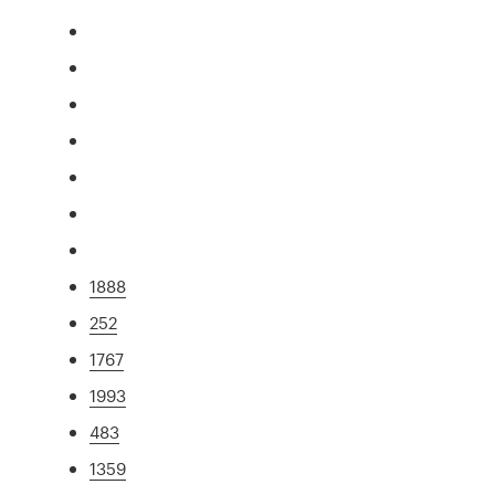
1888
252
1767
1993
483
1359