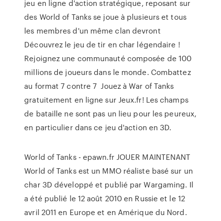
jeu en ligne d'action stratégique, reposant sur
des World of Tanks se joue à plusieurs et tous
les membres d'un même clan devront
Découvrez le jeu de tir en char légendaire !
Rejoignez une communauté composée de 100
millions de joueurs dans le monde. Combattez
au format 7 contre 7 Jouez à War of Tanks
gratuitement en ligne sur Jeux.fr! Les champs
de bataille ne sont pas un lieu pour les peureux,
en particulier dans ce jeu d'action en 3D.
World of Tanks - epawn.fr JOUER MAINTENANT
World of Tanks est un MMO réaliste basé sur un
char 3D développé et publié par Wargaming. Il
a été publié le 12 août 2010 en Russie et le 12
avril 2011 en Europe et en Amérique du Nord.