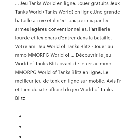
… Jeu Tanks World en ligne. Jouer gratuits Jeux
Tanks World (Tanks World) en ligne.Une grande
bataille arrive et il n'est pas permis par les
armes légères conventionnelles, l'artillerie
lourde et les chars d'entrer dans la bataille.
Votre ami Jeu World of Tanks Blitz - Jouer au
mmo MMORPG World of ... Découvrir le jeu
World of Tanks Blitz avant de jouer au mmo
MMORPG World of Tanks Blitz en ligne, Le
meilleur jeu de tank en ligne sur mobile. Avis Fr
et Lien du site officiel du jeu World of Tanks
Blitz